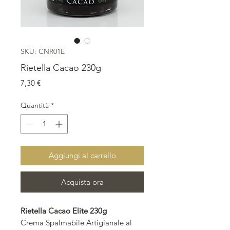
SKU: CNR01E
Rietella Cacao 230g
Prezzo
7,30 €
Quantità
*
Aggiungi al carrello
Acquista ora
Rietella Cacao Elite 230g
Crema Spalmabile Artigianale al