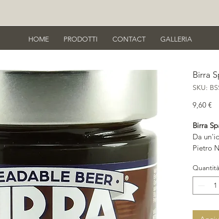
HOME
PRODOTTI
CONTACT
GALLERIA
Birra 
SKU: BS
Pr
9,60 €
Birra S
Da un'i
Pietro 
Cioccola
Quantit
dall'ar
Prodotta
scura. G
note to
salumi, 