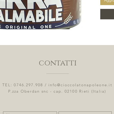
Aggiu
formaggi
cioccola
Crema di
(acqua, 
di
frume
sciroppo
maltodes
cicoria)
agar aga
contatti
acido ci
tracce d
Dichiara
TEL: 0746.297.908 /
info@cioccolatonapoleone.it
per 100g
P.zza Oberdan snc - cap. 02100 Rieti (Italia)
Grassi: 
Carboidr
– Protei