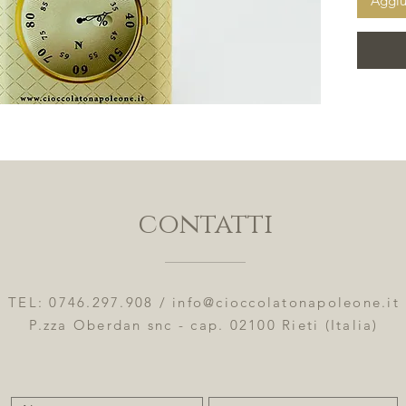
Aggiu
Dichiara
100g Ene
36g - Di
Carboidr
Proteine
contatti
TEL: 0746.297.908 /
info@cioccolatonapoleone.it
P.zza Oberdan snc - cap. 02100 Rieti (Italia)